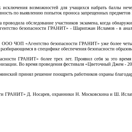
х исключения возможностей для учащихся набрать баллы нече
енность по выявлению попыток проноса запрещенных предметов и
 проводила обследование участников экзамена, когда обнаружи
ентство безопасности ГРАНИТ» - Шарипжан Исламов - в анало
 ООО ЧОП «Агентство безопасности ГРАНИТ» уже более четыре
 разбирающимся в специфике обеспечения безопасности образов
ности ГРАНИТ» более трех лет. Проявил себя за это время
низации. Во время проведения фестиваля «Цветочный Джем - 20
аминский принял решение поощрить работников охраны благод
ти ГРАНИТ» Д. Носарев, охранники Н. Московскина и Ш. Ислам