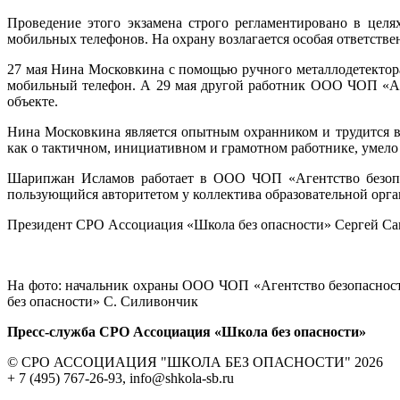
Проведение этого экзамена строго регламентировано в целя
мобильных телефонов. На охрану возлагается особая ответств
27 мая Нина Московкина с помощью ручного металлодетектора
мобильный телефон. А 29 мая другой работник ООО ЧОП «Аг
объекте.
Нина Московкина является опытным охранником и трудится в
как о тактичном, инициативном и грамотном работнике, умело
Шарипжан Исламов работает в ООО ЧОП «Агентство безопас
пользующийся авторитетом у коллектива образовательной орга
Президент СРО Ассоциация «Школа без опасности» Сергей С
На фото: начальник охраны ООО ЧОП «Агентство безопаснос
без опасности» С. Силивончик
Пресс-служба СРО Ассоциация «Школа без опасности»
© СРО АССОЦИАЦИЯ "ШКОЛА БЕЗ ОПАСНОСТИ" 2026
+ 7 (495) 767-26-93, info@shkola-sb.ru