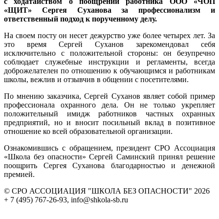
с ходатайством о поощрении работника ООО «ЧОП
«ЩИТ» Сергея Суханова за профессионализм и
ответственный подход к порученному делу.
На своем посту он несет дежурство уже более четырех лет. За
это время Сергей Суханов зарекомендовал себя
исключительно с положительной стороны: он безупречно
соблюдает служебные инструкции и регламенты, всегда
доброжелателен по отношению к обучающимся и работникам
школы, вежлив и отзывчив в общении с посетителями.
По мнению заказчика, Сергей Суханов являет собой пример
профессионала охранного дела. Он не только укрепляет
положительный имидж работников частных охранных
предприятий, но и вносит посильный вклад в позитивное
отношение ко всей образовательной организации.
Ознакомившись с обращением, президент СРО Ассоциация
«Школа без опасности» Сергей Саминский принял решение
поощрить Сергея Суханова благодарностью и денежной
премией.
© СРО АССОЦИАЦИЯ "ШКОЛА БЕЗ ОПАСНОСТИ" 2026
+ 7 (495) 767-26-93, info@shkola-sb.ru