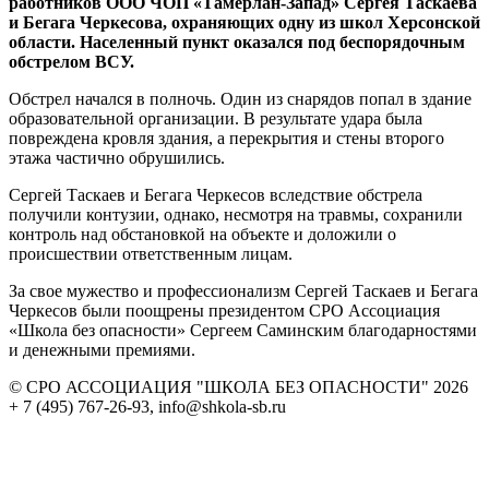
работников ООО ЧОП «Тамерлан-Запад» Сергея Таскаева
и Бегага Черкесова, охраняющих одну из школ Херсонской
области. Населенный пункт оказался под беспорядочным
обстрелом ВСУ.
Обстрел начался в полночь. Один из снарядов попал в здание
образовательной организации. В результате удара была
повреждена кровля здания, а перекрытия и стены второго
этажа частично обрушились.
Сергей Таскаев и Бегага Черкесов вследствие обстрела
получили контузии, однако, несмотря на травмы, сохранили
контроль над обстановкой на объекте и доложили о
происшествии ответственным лицам.
За свое мужество и профессионализм Сергей Таскаев и Бегага
Черкесов были поощрены президентом СРО Ассоциация
«Школа без опасности» Сергеем Саминским благодарностями
и денежными премиями.
© СРО АССОЦИАЦИЯ "ШКОЛА БЕЗ ОПАСНОСТИ" 2026
+ 7 (495) 767-26-93, info@shkola-sb.ru