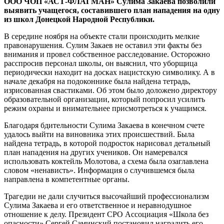
ООО ЧОП «АСТ-ФЛАГМАН» Сулима Закаева позволили
выявить учащегося, составившего план нападения на одну
из школ Донецкой Народной Республики.
В середине ноября на объекте стали происходить мелкие
правонарушения. Сулим Закаев не оставил эти факты без
внимания и провел собственное расследование. Осторожно
расспросив персонал школы, он выяснил, что уборщица
периодически находит на досках нацистскую символику. А в
начале декабря на подоконнике была найдена тетрадь,
изрисованная свастиками. Об этом было доложено директору
образовательной организации, который попросил усилить
режим охраны и внимательнее присмотреться к учащимся.
Благодаря бдительности Сулима Закаева в конечном счете
удалось выйти на виновника этих происшествий. Была
найдена тетрадь, в которой подросток нарисовал детальный
план нападения на других учеников. Он намеревался
использовать коктейль Молотова, а схема была озаглавлена
словом «ненависть». Информация о случившемся была
направлена в компетентные органы.
Трагедии не дали случиться высочайший профессионализм
Сулима Закаева и его ответственное и неравнодушное
отношение к делу. Президент СРО Ассоциация «Школа без
опасности» Сергей Саминский постановил наградить его