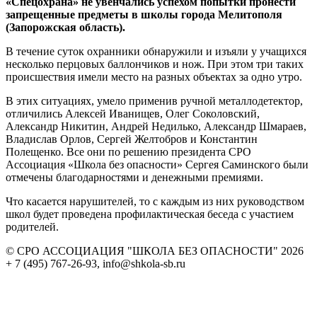
«Спецохрана» не увенчались успехом попытки пронести
запрещенные предметы в школы города Мелитополя
(Запорожская область).
В течение суток охранники обнаружили и изъяли у учащихся
несколько перцовых баллончиков и нож. При этом три таких
происшествия имели место на разных объектах за одно утро.
В этих ситуациях, умело применив ручной металлодетектор,
отличились Алексей Иванищев, Олег Соколовский,
Александр Никитин, Андрей Недилько, Александр Шмараев,
Владислав Орлов, Сергей Желтобров и Константин
Полещенко. Все они по решению президента СРО
Ассоциация «Школа без опасности» Сергея Саминского были
отмечены благодарностями и денежными премиями.
Что касается нарушителей, то с каждым из них руководством
школ будет проведена профилактическая беседа с участием
родителей.
© СРО АССОЦИАЦИЯ "ШКОЛА БЕЗ ОПАСНОСТИ" 2026
+ 7 (495) 767-26-93, info@shkola-sb.ru