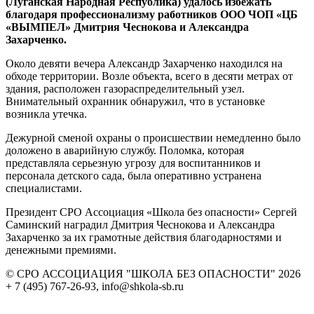
(Луганская Народная Республика) удалось избежать
благодаря профессионализму работников ООО ЧОП «ЦБ
«ВЫМПЕЛ» Дмитрия Чеснокова и Александра
Захарченко.
Около девяти вечера Александр Захарченко находился на
обходе территории. Возле объекта, всего в десяти метрах от
здания, расположен газораспределительный узел.
Внимательный охранник обнаружил, что в установке
возникла утечка.
Дежурной сменой охраны о происшествии немедленно было
доложено в аварийную службу. Поломка, которая
представляла серьезную угрозу для воспитанников и
персонала детского сада, была оперативно устранена
специалистами.
Президент СРО Ассоциация «Школа без опасности» Сергей
Саминский наградил Дмитрия Чеснокова и Александра
Захарченко за их грамотные действия благодарностями и
денежными премиями.
© СРО АССОЦИАЦИЯ "ШКОЛА БЕЗ ОПАСНОСТИ" 2026
+ 7 (495) 767-26-93, info@shkola-sb.ru