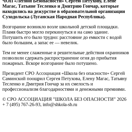
ЧОП «Легион Безопасности» Сергею Петухову, Елене
Магас, Татьяне Тесленко и Дмитрию Гончар, которые
находились на дежурстве в образовательной организации
Суходольска (Луганская Народная Республика).
Возгорание возникло возле школьной детской площадки.
Пламя быстро могло перекинуться и на само здание.
Потушить его было трудно: расстояние до емкости с водой
было большим, а запас ее — невелик.
Тем не менее слаженные и решительные действия охранников
позволили сдержать распространение огня до прибытия
пожарных. Вскоре возгорание было потушено.
Президент СРО Ассоциация «Школа без опасности» Сергей
Саминский поощрил Сергея Петухова, Елену Магас, Татьяну
Тесленко и Дмитрия Гончар за их смелость и
профессионализм благодарностями и денежными премиями.
© СРО АССОЦИАЦИЯ "ШКОЛА БЕЗ ОПАСНОСТИ" 2026
+ 7 (495) 767-26-93, info@shkola-sb.ru