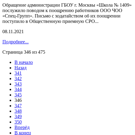
Обращение администрации ГБОУ г. Москвы «Школа № 1409»
послужило поводом к поощрению работников ООО ЧОО
«Спец-Групп». Письмо с ходатайством об их поощрении
поступило в Общественную приемную СРО...
08.11.2021
Подробнее...
Страница 346 из 475
В начало
Назад
341
342
343
344
345
346
347
348
349
350
Вперёд
В конец