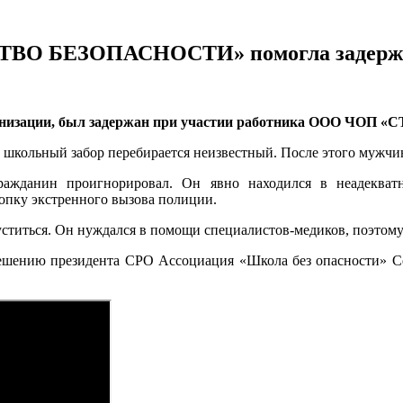
О БЕЗОПАСНОСТИ» помогла задержать
рганизации, был задержан при участии работника ООО Ч
 школьный забор перебирается неизвестный. После этого мужчина
ажданин проигнорировал. Он явно находился в неадекват
опку экстренного вызова полиции.
уститься. Он нуждался в помощи специалистов-медиков, поэтом
решению президента СРО Ассоциация «Школа без опасности» С