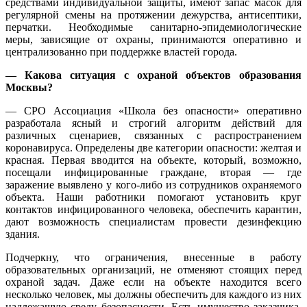
средствами индивидуальной защиты, имеют запас масок для
регулярной смены на протяжении дежурства, антисептики,
перчатки. Необходимые санитарно-эпидемиологические
меры, зависящие от охраны, принимаются оперативно и
централизованно при поддержке властей города.
— Какова ситуация с охраной объектов образования
Москвы?
— СРО Ассоциация «Школа без опасности» оперативно
разработала ясный и строгий алгоритм действий для
различных сценариев, связанных с распространением
коронавируса. Определены две категории опасности: желтая и
красная. Первая вводится на объекте, который, возможно,
посещали инфицированные граждане, вторая — где
заражение выявлено у кого-либо из сотрудников охраняемого
объекта. Наши работники помогают установить круг
контактов инфицированного человека, обеспечить карантин,
дают возможность специалистам провести дезинфекцию
здания.
Подчеркну, что ограничения, внесенные в работу
образовательных организаций, не отменяют стоящих перед
охраной задач. Даже если на объекте находится всего
несколько человек, мы должны обеспечить для каждого из них
надлежащую среду безопасности. Есть имущество заказчика,