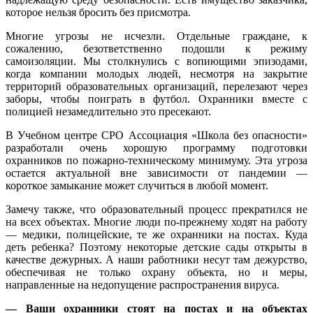
которое нельзя бросить без присмотра.
Многие угрозы не исчезли. Отдельные граждане, к
сожалению, безответственно подошли к режиму
самоизоляции. Мы столкнулись с вопиющими эпизодами,
когда компании молодых людей, несмотря на закрытие
территорий образовательных организаций, перелезают через
заборы, чтобы поиграть в футбол. Охранники вместе с
полицией незамедлительно это пресекают.
В Учебном центре СРО Ассоциация «Школа без опасности»
разработали очень хорошую программу подготовки
охранников по пожарно-техническому минимуму. Эта угроза
остается актуальной вне зависимости от пандемии —
короткое замыкание может случиться в любой момент.
Замечу также, что образовательный процесс прекратился не
на всех объектах. Многие люди по-прежнему ходят на работу
— медики, полицейские, те же охранники на постах. Куда
деть ребенка? Поэтому некоторые детские сады открыты в
качестве дежурных. А наши работники несут там дежурство,
обеспечивая не только охрану объекта, но и меры,
направленные на недопущение распространения вируса.
— Ваши охранники стоят на постах и на объектах