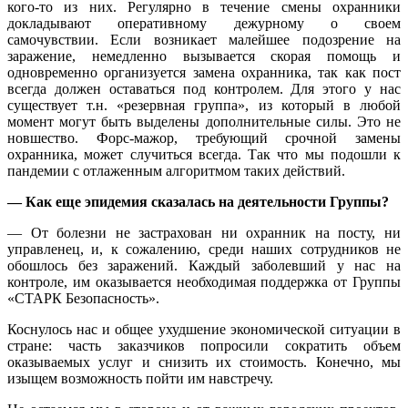
кого-то из них. Регулярно в течение смены охранники
докладывают оперативному дежурному о своем
самочувствии. Если возникает малейшее подозрение на
заражение, немедленно вызывается скорая помощь и
одновременно организуется замена охранника, так как пост
всегда должен оставаться под контролем. Для этого у нас
существует т.н. «резервная группа», из который в любой
момент могут быть выделены дополнительные силы. Это не
новшество. Форс-мажор, требующий срочной замены
охранника, может случиться всегда. Так что мы подошли к
пандемии с отлаженным алгоритмом таких действий.
— Как еще эпидемия сказалась на деятельности Группы?
— От болезни не застрахован ни охранник на посту, ни
управленец, и, к сожалению, среди наших сотрудников не
обошлось без заражений. Каждый заболевший у нас на
контроле, им оказывается необходимая поддержка от Группы
«СТАРК Безопасность».
Коснулось нас и общее ухудшение экономической ситуации в
стране: часть заказчиков попросили сократить объем
оказываемых услуг и снизить их стоимость. Конечно, мы
изыщем возможность пойти им навстречу.