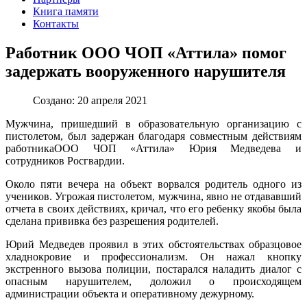
Книга памяти
Контакты
Работник ООО ЧОП «Аттила» помог
задержать вооруженного нарушителя
Создано: 20 апреля 2021
Мужчина, пришедший в образовательную организацию с
пистолетом, был задержан благодаря совместным действиям
работника
ООО ЧОП «Аттила» Юрия Медведева и
сотрудников
Росгвардии
.
Около пяти вечера на объект ворвался родитель одного из
учеников. Угрожая пистолетом, мужчина, явно не отдававший
отчета в своих действиях,
кричал
, что его ребенку якобы была
сделана прививка без разрешения родителей
.
Юрий Медведев
проявил в этих обстоятельствах образцовое
хладнокровие и профессионализм. Он
нажал кнопку
экстренного вызова полиции,
постарался наладить диалог с
опасным нарушителем,
доложил о происходящем
администрации объекта и оперативному дежурному.