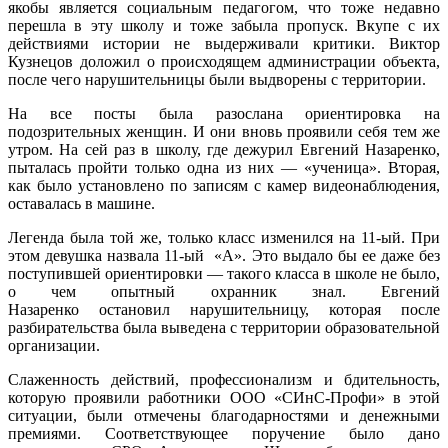
якобы является социальным педагогом, что тоже недавно
перешла в эту школу и тоже забыла пропуск. Вкупе с их
действиями истории не выдерживали критики. Виктор
Кузнецов доложил о происходящем администрации объекта,
после чего нарушительницы были выдворены с территории.
На все посты была разослана ориентировка на
подозрительных женщин. И они вновь проявили себя тем же
утром. На сей раз в школу, где дежурил Евгений Назаренко,
пыталась пройти только одна из них — «ученица». Вторая,
как было установлено по записям с камер видеонаблюдения,
оставалась в машине.
Легенда была той же, только класс изменился на 11-ый. При
этом девушка назвала
11-ый
«А». Это выдало бы ее даже без
поступившей ориентировки — такого класса в школе не было,
о чем опытный охранник знал. Евгений
Назаренко остановил нарушительницу, которая после
разбирательства была выведена с территории образовательной
организации.
Слаженность действий, профессионализм и бдительность,
которую проявили работники ООО «СИнС-Профи» в этой
ситуации, были отмечены благодарностями и денежными
премиями. Соответствующее поручение было дано