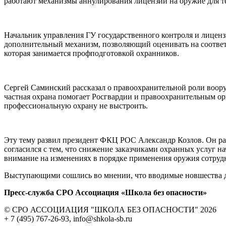
работают механизмы аннулирования лицензий на оружие для т
Начальник управления ГУ государственного контроля и лицен
дополнительный механизм, позволяющий оценивать на соответс
которая занимается профподготовкой охранников.
Сергей Саминский рассказал о правоохранительной роли воору
частная охрана помогает Росгвардии и правоохранительным ор
профессиональную охрану не выстроить.
Эту тему развил президент ФКЦ РОС Александр Козлов. Он ра
согласился с тем, что снижение заказчиками охранных услуг 
внимание на изменениях в порядке применения оружия сотруд
Выступающими сошлись во мнении, что вводимые новшества д
Пресс-служба СРО Ассоциация «Школа без опасности»
© СРО АССОЦИАЦИЯ "ШКОЛА БЕЗ ОПАСНОСТИ" 2026
+ 7 (495) 767-26-93, info@shkola-sb.ru