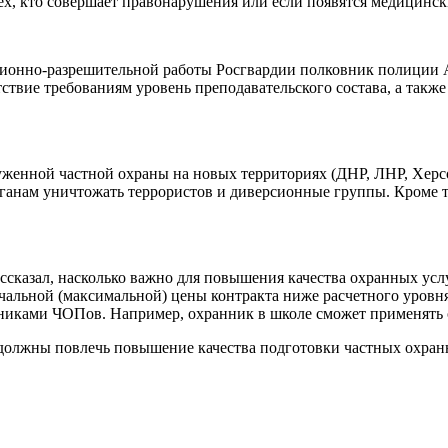
ех, кто совершает правонарушения или если появятся медицинс
зионно-разрешительной работы Росгвардии полковник полиции А
твие требованиям уровень преподавательского состава, а также
женной частной охраны на новых территориях (ДНР, ЛНР, Херсо
ганам уничтожать террористов и диверсионные группы. Кроме т
ссказал, насколько важно для повышения качества охранных ус
начальной (максимальной) цены контракта ниже расчетного уров
никами ЧОПов. Например, охранник в школе сможет применять о
олжны повлечь повышение качества подготовки частных охран