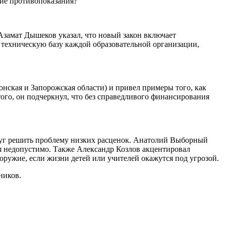
кие противопоказания?
замат Дышеков указал, что новый закон включает
 техническую базу каждой образовательной организации,
нская и Запорожская области) и привел примеры того, как
ого, он подчеркнул, что без справедливого финансирования
луг решить проблему низких расценок. Анатолий Выборный
ня недопустимо. Также Александр Козлов акцентировал
ружие, если жизни детей или учителей окажутся под угрозой.
ников.