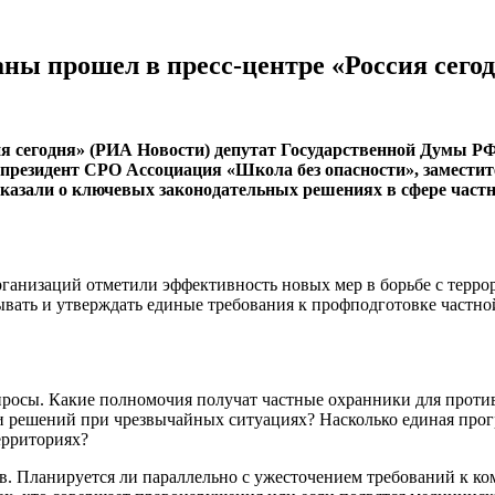
ны прошел в пресс-центре «Россия сего
ия сегодня» (РИА Новости) депутат Государственной Думы Р
резидент СРО Ассоциация «Школа без опасности», заместит
азали о ключевых законодательных решениях в сфере частно
ганизаций отметили эффективность новых мер в борьбе с терро
вать и утверждать единые требования к профподготовке частной
росы. Какие полномочия получат частные охранники для проти
и решений при чрезвычайных ситуациях? Насколько единая про
ерриториях?
ов. Планируется ли параллельно с ужесточением требований к к