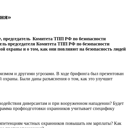
дня»
Ф, председатель Комитета ТПП РФ по безопасности
ель председателя Комитета ТПП РФ по безопасности
й охраны и о том, как они повлияют на безопасность людей
ризмом и другими угрозами. В ходе брифинга был презентован
 охраны. Были даны разъяснения о том, как это улучшит
водействия диверсантам и при вооруженном нападении? Будет
грамма профподготовки охранников учитывает специфику
омпетенциям частных охранников повышать им зарплаты? Как