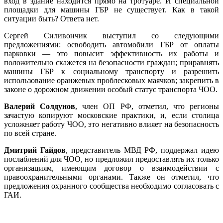
вход в здание находится прямо на тротуаре. И специальной
площадки для машины ГБР не существует. Как в такой
ситуации быть? Ответа нет.
Сергей Силивончик выступил со следующими
предложениями: освободить автомобили ГБР от оплаты
парковки — это повысит эффективность их работы и
положительно скажется на безопасности граждан; приравнять
машины ГБР к социальному транспорту и разрешить
использование оранжевых проблесковых маячков; закрепить в
законе о дорожном движении особый статус транспорта ЧОО.
Валерий Солдунов
, член ОП РФ, отметил, что регионы
зачастую копируют московские практики, и, если столица
усложняет работу ЧОО, это негативно влияет на безопасность
по всей стране.
Дмитрий Гайдов
, представитель МВД РФ, поддержал идею
послаблений для ЧОО, но предложил предоставлять их только
организациям, имеющим договор о взаимодействии с
правоохранительными органами. Также он отметил, что
предложения охранного сообщества необходимо согласовать с
ГАИ.