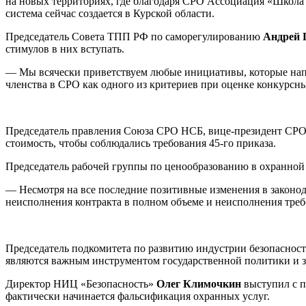
на новых территориях, где благодаря СРО Ассоциация «Школа 
система сейчас создается в Курской области.
Председатель Совета ТПП РФ по саморегулированию
Андрей 
стимулов в них вступать.
— Мы всячески приветствуем любые инициативы, которые напра
членства в СРО как одного из критериев при оценке конкурсны
Председатель правления Союза СРО НСБ, вице-президент СРО
стоимость, чтобы соблюдались требования 45-го приказа.
Председатель рабочей группы по ценообразованию в охранной
— Несмотря на все последние позитивные изменения в законода
неисполнения контракта в полном объеме и неисполнения треб
Председатель подкомитета по развитию индустрии безопаснос
являются важным инструментом государственной политики и з
Директор НИЦ «Безопасность»
Олег Климочкин
выступил с п
фактически начинается фальсификация охранных услуг.