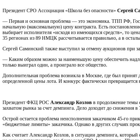
Президент СРО Ассоциация «Школа без опасности»
Сергей С
— Первая и основная проблема — это экономика. ТПП РФ, Гос
начальную (максимальную) цену контракта. Есть постановление 
выбирает исполнителя «исходя из имеющихся средств», то цена 
35 регионах из 89 НМЦК рассчитывается правильно, а в остал
Сергей Саминский также выступил за отмену аукционов при за
— Каким образом можно за наименьшую цену обеспечить надле
только выиграл один, а проиграло все общество.
Дополнительная проблема возникла в Москве, где был принят д
определенной цены лота. И конкурс фактически превращается 
Президент ФКЦ РОС
Александр Козлов
в продолжение темы с
захватом рынка за счет демпинга. Дело доходит до снижения в
Острой остается проблема неисполнения заказчиком 45-го прик
«бюджетные лимиты» заказчика. Однако в других случаях про
Как считает Александр Козлов, в ситуации демпинга, который