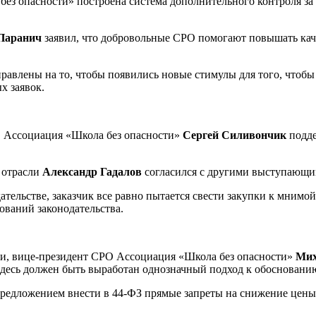
без опасности» построена система дополнительного контроля з
Паранич
заявил, что добровольные СРО помогают повышать каче
влены на то, чтобы появились новые стимулы для того, чтобы 
х заявок.
 Ассоциация «Школа без опасности»
Сергей Силивончик
подде
 отрасли
Александр Гадалов
согласился с другими выступающи
тельстве, заказчик все равно пытается свести закупки к мнимой
ований законодательства.
ти, вице-президент СРО Ассоциация «Школа без опасности»
Мих
десь должен быть выработан однозначный подход к обосновани
редложением внести в 44-ФЗ прямые запреты на снижение цены 