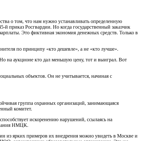
тва о том, что нам нужно устанавливать определенную
45-й приказ Росгвардии. Но когда государственный заказчик
и зарплаты. Это фиктивная экономия денежных средств. Только в
нителя по принципу «кто дешевле», а не «кто лучше».
о на аукционе кто дал меньшую цену, тот и выиграл. Вот
социальных объектов. Он не учитывается, начиная с
тойчивая группа охранных организаций, занимающаяся
енный комитет.
 способствует искоренению нарушений, ссылаясь на
ования НМЦК.
дин из ярких примеров их внедрения можно увидеть в Москве и