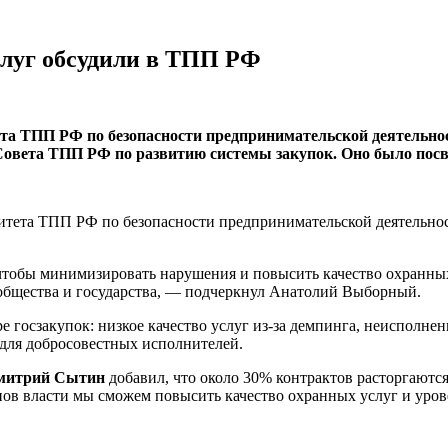
луг обсудили в ТПП РФ
ета ТПП РФ по безопасности предпринимательской деятельн
овета ТПП РФ по развитию системы закупок. Оно было посвя
итета ТПП РФ по безопасности предпринимательской деятельност
тобы минимизировать нарушения и повысить качество охранных у
о общества и государства, — подчеркнул Анатолий Выборный.
е госзакупок: низкое качество услуг из-за демпинга, неисполне
 для добросовестных исполнителей.
митрий Сытин
добавил, что около 30% контрактов расторгаются
ов власти мы сможем повысить качество охранных услуг и уров