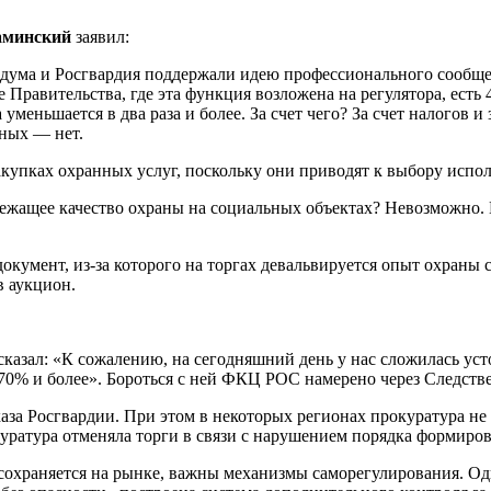
аминский
заявил:
дума и Росгвардия поддержали идею профессионального сообщес
Правительства, где эта функция возложена на регулятора, есть 
уменьшается в два раза и более. За счет чего? За счет налогов 
ьных — нет.
купках охранных услуг, поскольку они приводят к выбору испол
жащее качество охраны на социальных объектах? Невозможно. Н
окумент, из-за которого на торгах девальвируется опыт охраны 
в аукцион.
казал: «К сожалению, на сегодняшний день у нас сложилась ус
 70% и более». Бороться с ней ФКЦ РОС намерено через Следств
аза Росгвардии. При этом в некоторых регионах прокуратура не
куратура отменяла торги в связи с нарушением порядка формир
 сохраняется на рынке, важны механизмы саморегулирования. О