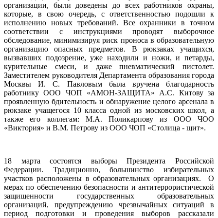
организации, были доведены до всех работников охраны,
которые, в свою очередь, с ответственностью подошли к
исполнению новых требований. Все охранники в точном
соответствии с инструкциями проводят выборочное
обследование, минимизируя риск проноса в образовательную
организацию опасных предметов. В рюкзаках учащихся,
вызвавших подозрение, уже находили и ножи, и петарды,
курительные смеси, и даже пневматический пистолет.
Заместителем руководителя Департамента образования города
Москвы И. С. Павловым была вручена благодарность
работнику ООО ЧОП «АМОН-ЗАЩИТА» А.С. Китову за
проявленную бдительность и обнаружение целого арсенала в
рюкзаке учащегося 10 класса одной из московских школ, а
также его коллегам: М.А. Поликарпову из ООО ЧОО
«Виктория» и В.М. Петрову из ООО ЧОП «Столица - щит».
18 марта состоятся выборы Президента Российской
Федерации. Традиционно, большинство избирательных
участков расположены в образовательных организациях. О
мерах по обеспечению безопасности и антитеррористической
защищенности государственных образовательных
организаций, предупреждению чрезвычайных ситуаций в
период подготовки и проведения выборов рассказали