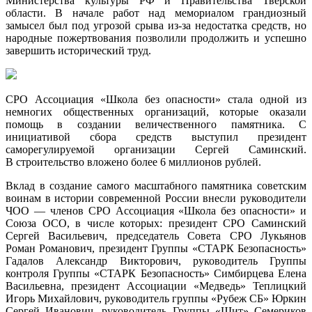
Министерства культуры РФ и Правительства Тверской
области. В начале работ над мемориалом грандиозный
замысел был под угрозой срыва из-за недостатка средств, но
народные пожертвования позволили продолжить и успешно
завершить исторический труд.
СРО Ассоциация «Школа без опасности» стала одной из
немногих общественных организаций, которые оказали
помощь в создании величественного памятника. С
инициативой сбора средств выступил президент
саморегулируемой организации Сергей Саминский.
В строительство вложено более 6 миллионов рублей.
Вклад в создание самого масштабного памятника советским
воинам в истории современной России внесли руководители
ЧОО — членов СРО Ассоциация «Школа без опасности» и
Союза ОСО, в числе которых: президент СРО Саминский
Сергей Васильевич, председатель Совета СРО Лукьянов
Роман Романович, президент Группы «СТАРК Безопасность»
Гадалов Александр Викторович, руководитель Группы
контроля Группы «СТАРК Безопасность» Симбирцева Елена
Васильевна, президент Ассоциации «Медведь» Теплицкий
Игорь Михайлович, руководитель группы «Рубеж СБ» Юркин
Сергей Иванович, руководитель Группы «Щит» Семериков