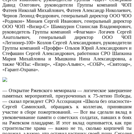
Давид Олегович, руководители Группы компаний ЧОП
Фатеев Николай Михайлович, Фатеев Александр Николаевич,
Чернов Леонид Федорович, генеральный директор ООО ЧОО
«Родикон» Минаев Сергей Иванович, генеральный директор
ООО ЧОП «Визир-С» Шамшурин Станислав Владимирович,
руководитель Группы компаний «Флагман» Логачев Сергей
Анатольевич, генеральный директор ООО ЧОП
«Легионер-100» Козлов Сергей Александрович, руководители
Группы компаний «Проффи» Ольхов Юрий Александрович и
Стефашин Сергей Александрович, работники СРО Шапкина
Мария Михайловна и Мышкина Нина Александровна, а
также ЧОПы: «Визир», «Евро-Альянс», «СОБР», «Святозар»,
«Гарант-Охрана».
— Открытие Ржевского мемориала — логическое завершение
памятных мероприятий, приуроченных к 75-летию Победы,
— сказал президент СРО Ассоциация «Школа без опасности»
Сергей Саминский, обращаясь к коллегам, принявшим
участие в сборе пожертвований. — Все вы сделали вклад в
увековечивание памяти о советских солдатах, павших в боях
на Ржевском плацдарме. И этот вклад оценивается, как при
строительстве храма — важно не то, сколько кирпичей ты
положил, а важно, что оставил частичку своей души. Сегодня