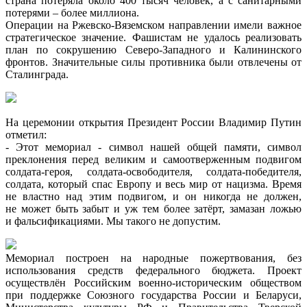
страна потеряла около 400 тысяч человек, а с санитарными
потерями – более миллиона.
Операции на Ржевско-Вяземском направлении имели важное
стратегическое значение. Фашистам не удалось реализовать
план по сокрушению Северо-Западного и Калининского
фронтов. Значительные силы противника были отвлечены от
Сталинграда.
На церемонии открытия Президент России Владимир Путин
отметил:
- Этот мемориал - символ нашей общей памяти, символ
преклонения перед великим и самоотверженным подвигом
солдата‑героя, солдата‑освободителя, солдата‑победителя,
солдата, который спас Европу и весь мир от нацизма. Время
не властно над этим подвигом, и он никогда не должен,
не может быть забыт и уж тем более затёрт, замазан ложью
и фальсификациями. Мы такого не допустим.
Мемориал построен на народные пожертвования, без
использования средств федерального бюджета. Проект
осуществлён Российским военно-историческим обществом
при поддержке Союзного государства России и Беларуси,