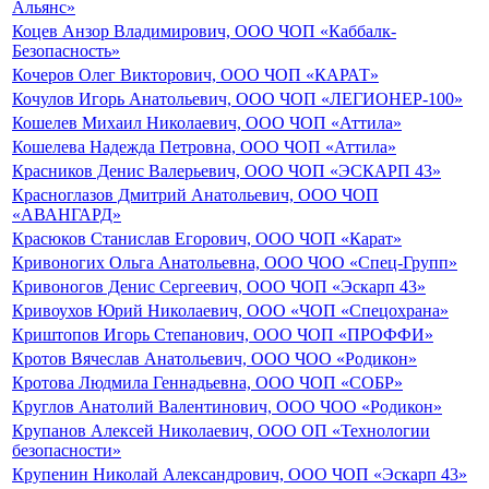
Альянс»
Коцев Анзор Владимирович, ООО ЧОП «Каббалк-
Безопасность»
Кочеров Олег Викторович, ООО ЧОП «КАРАТ»
Кочулов Игорь Анатольевич, ООО ЧОП «ЛЕГИОНЕР-100»
Кошелев Михаил Николаевич, ООО ЧОП «Аттила»
Кошелева Надежда Петровна, ООО ЧОП «Аттила»
Красников Денис Валерьевич, ООО ЧОП «ЭСКАРП 43»
Красноглазов Дмитрий Анатольевич, ООО ЧОП
«АВАНГАРД»
Красюков Станислав Егорович, ООО ЧОП «Карат»
Кривоногих Ольга Анатольевна, ООО ЧОО «Спец-Групп»
Кривоногов Денис Сергеевич, ООО ЧОП «Эскарп 43»
Кривоухов Юрий Николаевич, ООО «ЧОП «Спецохрана»
Криштопов Игорь Степанович, ООО ЧОП «ПРОФФИ»
Кротов Вячеслав Анатольевич, ООО ЧОО «Родикон»
Кротова Людмила Геннадьевна, ООО ЧОП «СОБР»
Круглов Анатолий Валентинович, ООО ЧОО «Родикон»
Крупанов Алексей Николаевич, ООО ОП «Технологии
безопасности»
Крупенин Николай Александрович, ООО ЧОП «Эскарп 43»