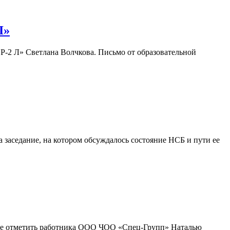
Л»
2 Л» Светлана Волчкова. Письмо от образовательной
 заседание, на котором обсуждалось состояние НСБ и пути ее
ние отметить работника ООО ЧОО «Спец-Групп» Наталью