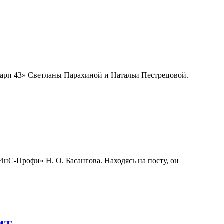
рп 43» Светланы Парахиной и Натальи Пестрецовой.
нС-Профи» Н. О. Басангова. Находясь на посту, он